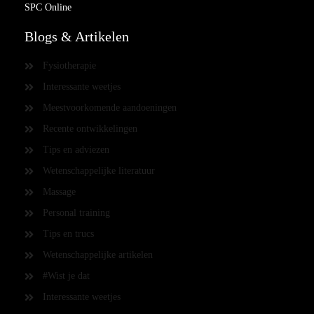
SPC Online
Blogs & Artikelen
Fysiotherapie
Interessante weetjes
Meestvoorkomende aandoeningen
Recente ontwikkelingen
Tips en adviezen
Wetenschappelijke literatuur
Massage
Personal training
Tips en trucs
Wetenschappelijke artikelen
#Wist je dat
Interessante weetjes