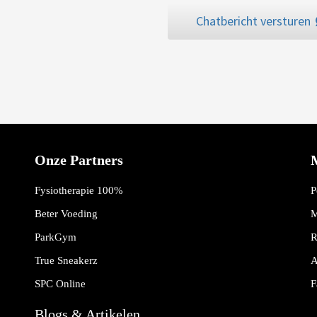
Chatbericht versturen
Onze Partners
Fysiotherapie 100%
P
Beter Voeding
M
ParkGym
R
True Sneakerz
A
SPC Online
F
Blogs & Artikelen