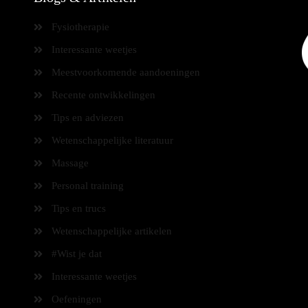
Fysiotherapie
Interessante weetjes
Meestvoorkomende aandoeningen
Recente ontwikkelingen
Tips en adviezen
Wetenschappelijke literatuur
Massage
Personal training
Tips en trucs
Wetenschappelijke artikelen
#Wist je dat
Interessante weetjes
Oefeningen