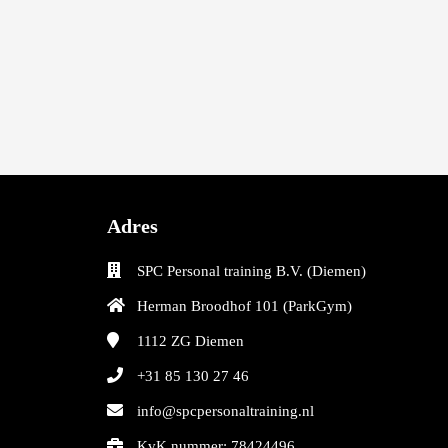
Adres
SPC Personal training B.V. (Diemen)
Herman Broodhof 101 (ParkGym)
1112 ZG
Diemen
+31 85 130 27 46
info@spcpersonaltraining.nl
KvK nummer: 78424496