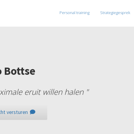
Personal training
Strategiegesprek
 Bottse
imale eruit willen halen "
ht versturen