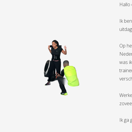
Hallo 
Ik ben
uitdag
Op he
Neder
was ik
traine
versc
Werken
zoveel
Ik ga 