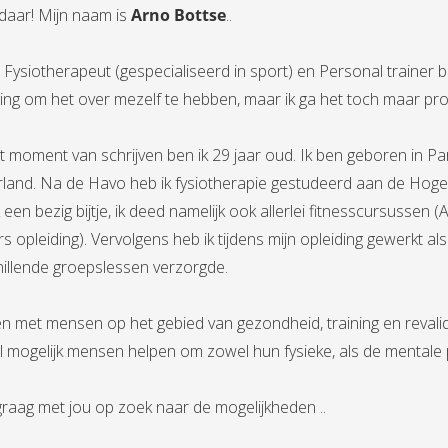
daar! Mijn naam is
Arno Bottse
..
 Fysiotherapeut (gespecialiseerd in sport) en Personal trainer bij
ing om het over mezelf te hebben, maar ik ga het toch maar pro
t moment van schrijven ben ik 29 jaar oud. Ik ben geboren in 
land. Na de Havo heb ik fysiotherapie gestudeerd aan de Hoges
 een bezig bijtje, ik deed namelijk ook allerlei fitnesscursussen (
rs opleiding). Vervolgens heb ik tijdens mijn opleiding gewerkt al
hillende groepslessen verzorgde.
 met mensen op het gebied van gezondheid, training en revalidati
 mogelijk mensen helpen om zowel hun fysieke, als de mentale p
graag met jou op zoek naar de mogelijkheden ..